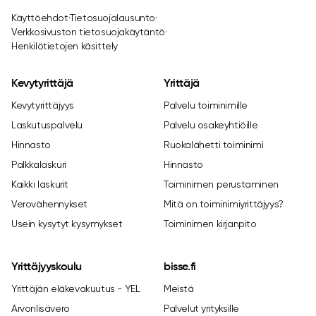
Käyttöehdot
·
Tietosuojalausunto
·
Verkkosivuston tietosuojakäytäntö
·
Henkilötietojen käsittely
Kevytyrittäjä
Yrittäjä
Kevytyrittäjyys
Palvelu toiminimille
Laskutuspalvelu
Palvelu osakeyhtiöille
Hinnasto
Ruokalähetti toiminimi
Palkkalaskuri
Hinnasto
Kaikki laskurit
Toiminimen perustaminen
Verovähennykset
Mitä on toiminimiyrittäjyys?
Usein kysytyt kysymykset
Toiminimen kirjanpito
Yrittäjyyskoulu
bisse.fi
Yrittäjän eläkevakuutus - YEL
Meistä
Arvonlisävero
Palvelut yrityksille