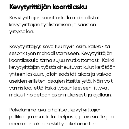
Kevytyrittäjän koontilasku
Kevytyrittäjän koontilaskulla mahdollistat
kevytyrittäjän työllistämisen ja säästön
yrityksellesi.
Kevytyrittäjyys soveltuu hyvin esim. keikka- tai
sesonkityön mahdollistamiseen. Kevytyrittäjän
koontilaskulla tämä sujuu mutkattomasti. Kaikki
kevytyrittäjän työstä aiheutuvat kulut kerätään
yhteen laskuun, jolloin säästät aikaa ja vaivaa
useiden erillisten laskujen käsittelystä. Näin voit
varmistaa, että kaikki työsuhteeseen liittyvät
maksut hoidetaan asianmukaisesti ja ajallaan.
Palvelumme avulla hallitset kevytyrittäjien
palkkiot ja muut kulut helposti, jolloin sinulle jää
enemmän aikaa keskittyä liiketoimintasi