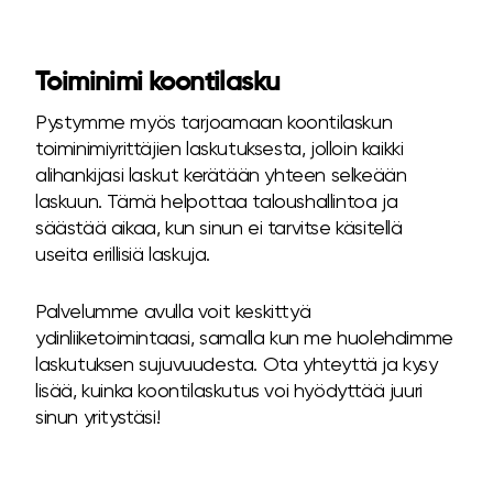
Toiminimi koontilasku
Pystymme myös tarjoamaan koontilaskun
toiminimiyrittäjien laskutuksesta, jolloin kaikki
alihankijasi laskut kerätään yhteen selkeään
laskuun. Tämä helpottaa taloushallintoa ja
säästää aikaa, kun sinun ei tarvitse käsitellä
useita erillisiä laskuja.
Palvelumme avulla voit keskittyä
ydinliiketoimintaasi, samalla kun me huolehdimme
laskutuksen sujuvuudesta. Ota yhteyttä ja kysy
lisää, kuinka koontilaskutus voi hyödyttää juuri
sinun yritystäsi!