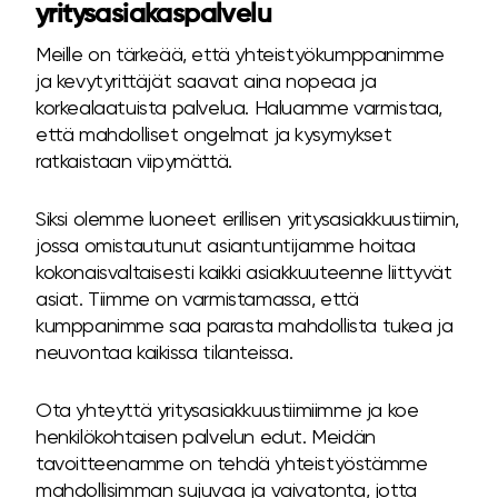
yritysasiakaspalvelu
Meille on tärkeää, että yhteistyökumppanimme
ja kevytyrittäjät saavat aina nopeaa ja
korkealaatuista palvelua. Haluamme varmistaa,
että mahdolliset ongelmat ja kysymykset
ratkaistaan viipymättä.
Siksi olemme luoneet erillisen yritysasiakkuustiimin,
jossa omistautunut asiantuntijamme hoitaa
kokonaisvaltaisesti kaikki asiakkuuteenne liittyvät
asiat. Tiimme on varmistamassa, että
kumppanimme saa parasta mahdollista tukea ja
neuvontaa kaikissa tilanteissa.
Ota yhteyttä yritysasiakkuustiimiimme ja koe
henkilökohtaisen palvelun edut. Meidän
tavoitteenamme on tehdä yhteistyöstämme
mahdollisimman sujuvaa ja vaivatonta, jotta