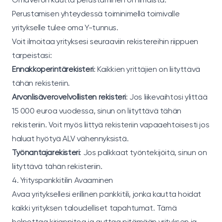
Perustamisen yhteydessä toiminimellä toimivalle
yritykselle tulee oma Y-tunnus.
Voit ilmoitaa yrityksesi seuraaviin rekistereihin riippuen
tarpeistasi:
Ennakkoperintärekisteri
: Kaikkien yrittäjien on liityttävä
tähän rekisteriin.
Arvonlisäverovelvollisten rekisteri
: Jos liikevaihtosi ylittää
15 000 euroa vuodessa, sinun on liityttävä tähän
rekisteriin. Voit myös liittyä rekisteriin vapaaehtoisesti jos
haluat hyötyä ALV vähennyksistä.
Työnantajarekisteri
: Jos palkkaat työntekijöitä, sinun on
liityttävä tähän rekisteriin.
4. Yrityspankkitilin Avaaminen
Avaa yrityksellesi erillinen pankkitili, jonka kautta hoidat
kaikki yrityksen taloudelliset tapahtumat. Tämä
helpottaa kirjanpitoa ja auttaa pitämään yrityksen ja