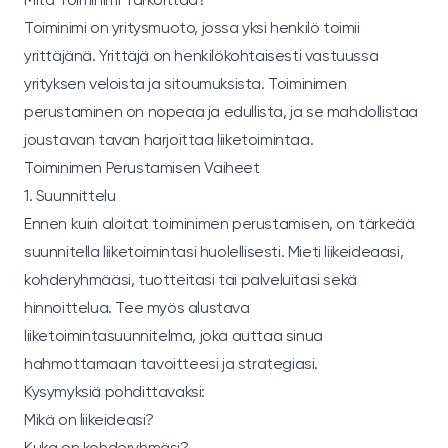
Toiminimi on yritysmuoto, jossa yksi henkilö toimii
yrittäjänä. Yrittäjä on henkilökohtaisesti vastuussa
yrityksen veloista ja sitoumuksista. Toiminimen
perustaminen on nopeaa ja edullista, ja se mahdollistaa
joustavan tavan harjoittaa liiketoimintaa.
Toiminimen Perustamisen Vaiheet
1. Suunnittelu
Ennen kuin aloitat toiminimen perustamisen, on tärkeää
suunnitella liiketoimintasi huolellisesti. Mieti liikeideaasi,
kohderyhmääsi, tuotteitasi tai palveluitasi sekä
hinnoittelua. Tee myös alustava
liiketoimintasuunnitelma, joka auttaa sinua
hahmottamaan tavoitteesi ja strategiasi.
Kysymyksiä pohdittavaksi:
Mikä on liikeideasi?
Kuka on kohderyhmäsi?