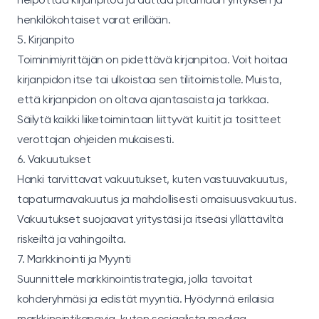
henkilökohtaiset varat erillään.
5. Kirjanpito
Toiminimiyrittäjän on pidettävä kirjanpitoa. Voit hoitaa
kirjanpidon itse tai ulkoistaa sen tilitoimistolle. Muista,
että kirjanpidon on oltava ajantasaista ja tarkkaa.
Säilytä kaikki liiketoimintaan liittyvät kuitit ja tositteet
verottajan ohjeiden mukaisesti.
6. Vakuutukset
Hanki tarvittavat vakuutukset, kuten vastuuvakuutus,
tapaturmavakuutus ja mahdollisesti omaisuusvakuutus.
Vakuutukset suojaavat yritystäsi ja itseäsi yllättäviltä
riskeiltä ja vahingoilta.
7. Markkinointi ja Myynti
Suunnittele markkinointistrategia, jolla tavoitat
kohderyhmäsi ja edistät myyntiä. Hyödynnä erilaisia
markkinointikanavia, kuten sosiaalista mediaa,