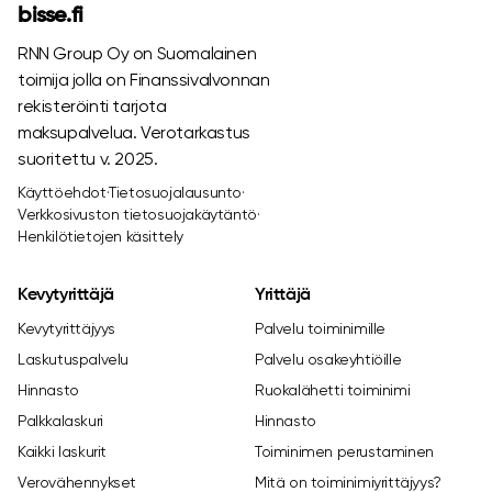
bisse.fi
RNN Group Oy on Suomalainen
toimija jolla on Finanssivalvonnan
rekisteröinti tarjota
maksupalvelua. Verotarkastus
suoritettu v. 2025.
Käyttöehdot
·
Tietosuojalausunto
·
Verkkosivuston tietosuojakäytäntö
·
Henkilötietojen käsittely
Kevytyrittäjä
Yrittäjä
Kevytyrittäjyys
Palvelu toiminimille
Laskutuspalvelu
Palvelu osakeyhtiöille
Hinnasto
Ruokalähetti toiminimi
Palkkalaskuri
Hinnasto
Kaikki laskurit
Toiminimen perustaminen
Verovähennykset
Mitä on toiminimiyrittäjyys?