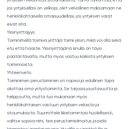
jos yritykselläsi on velkoja, olet velvollinen maksamaan ne
henkilökohtaisella omaisuudellasi, jos yrityksen varat
eivät riitä.
Yksinyrittäjyys
Toiminimellä toimiva yrittäjä toimii yksin, mikä voi olla sekä
etu että haaste. Yksinyrittäjänä sinulla on täysi
päätäntävalta, mutta myös vastuu kaikista yrityksen
toiminnoista.
Yhteenveto
Toiminimen perustaminen on nopea ja edullinen tapa
aloittaa oma yritystoiminta. Se tarjoaa joustavuutta ja
helppoutta, mutta tuo mukanaan myös
henkilökohtaisen vastuun yrityksen veloista ja
sitoumuksista. Suunnittele liiketoimintasi huolellisesti,
valitse sopiva nimi, tee perustamisilmoitus ja pidä
kirjanpitosi ajantasaisena. Hyvällä suunnittelulla ja