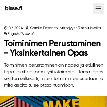
bisse.fi
Togg
8.6.2024
·
Camilla Pesonen
·
yrittäjyys
·
3
min lukuaika ·
English
/
Русский
Toiminimen Perustaminen
- Yksinkertainen Opas
Toiminimen perustaminen on nopea ja edullinen
tapa aloittaa oma yritystoiminta. Tämä opas
selittää selkeästi, miten toiminimi perustetaan ja
mitä asioita tulee ottaa huomioon.