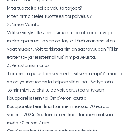
Mitä tuotteita tai palveluita tarjoat?
Miten hinnoittelet tuotteesi tai palvelusi?
2. Nimen Valinta
Valitse yrityksellesi nimi. Nimen tulee olla erottuva ja
mieleenpainuva, ja sen on täytettävä viranomaisten
vaatimukset. Voit tarkistaa nimien saatavuuden PRH:n
(Patentti- ja rekisterihallitus) nimipalvelusta.
3. Perustamisilmoitus
Toiminimen perustamiseen ei tarvitse minimipääomaa ja
se on yhtiömuodoista helpoin ylläpitää. Ryhtyessäsi
toiminimiyrittäjäksi tulee voit perustaa yrityksen
Kaupparekisterin
tai
OmaVeron
kautta.
Kaupparekisteriin
ilmoittaminen maksaa 70 euroa,
vuonna 2024. Aputoiminimen ilmoittaminen maksaa
myös 70 euroa / nimi.
OmaVeron
kautta perustaminen on ilmaista.