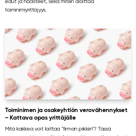
edut ja haasteet, sekä miten aloittaa
toiminimiyrittäjyys.
Toiminimen ja osakeyhtiön verovähennykset
– Kattava opas yrittäjälle
Mitä kaikkea voit laittaa "firman piikkiin"? Tässä