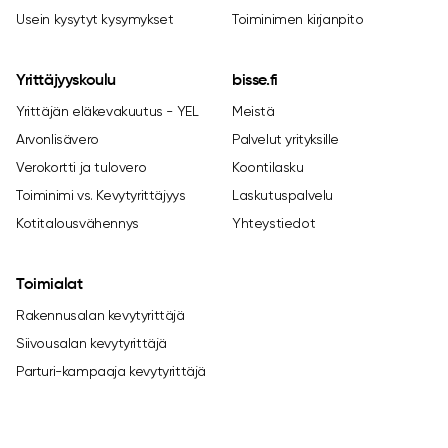
Usein kysytyt kysymykset
Toiminimen kirjanpito
Yrittäjyyskoulu
bisse.fi
Yrittäjän eläkevakuutus - YEL
Meistä
Arvonlisävero
Palvelut yrityksille
Verokortti ja tulovero
Koontilasku
Toiminimi vs. Kevytyrittäjyys
Laskutuspalvelu
Kotitalousvähennys
Yhteystiedot
Toimialat
Rakennusalan kevytyrittäjä
Siivousalan kevytyrittäjä
Parturi-kampaaja kevytyrittäjä