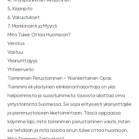
5. Kirjanpito
6. Vakuutukset
7. Markkinointi ja Myynti
Mitä Tulee Ottaa Huomioon?
Verotus
Vastuu
Yksinyrittäjyys
Yhteenveto
Toiminimen Perustaminen - Yksinkertainen Opas
Toiminimi eli yksityinen elinkeinonharjoittaja on yksi
helpoimmista ja suosituimmista tavoista aloittaa oma
yritystoiminta Suomessa. Se sopii erityisesti yksinyrittäjille
ja pienimuotoiseen liiketoimintaan. Tässä oppaassa
käymme läpi, mitä toiminimen perustaminen vaatii, miten
se tehdään ja mitä asioita sinun tulee ottaa huomioon.
Mitä Toiminimi Tarkoittaa?