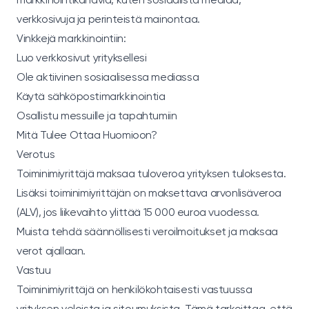
verkkosivuja ja perinteistä mainontaa.
Vinkkejä markkinointiin:
Luo verkkosivut yrityksellesi
Ole aktiivinen sosiaalisessa mediassa
Käytä sähköpostimarkkinointia
Osallistu messuille ja tapahtumiin
Mitä Tulee Ottaa Huomioon?
Verotus
Toiminimiyrittäjä maksaa tuloveroa yrityksen tuloksesta.
Lisäksi toiminimiyrittäjän on maksettava arvonlisäveroa
(ALV), jos liikevaihto ylittää 15 000 euroa vuodessa.
Muista tehdä säännöllisesti veroilmoitukset ja maksaa
verot ajallaan.
Vastuu
Toiminimiyrittäjä on henkilökohtaisesti vastuussa
yrityksen veloista ja sitoumuksista. Tämä tarkoittaa, että