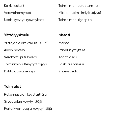
Kaikki laskurit
Toiminimen perustaminen
Verovähennykset
Mitä on toiminimiyrittäjyys?
Usein kysytyt kysymykset
Toiminimen kirjanpito
Yrittäjyyskoulu
bisse.fi
Yrittäjän eläkevakuutus - YEL
Meistä
Arvonlisävero
Palvelut yrityksille
Verokortti ja tulovero
Koontilasku
Toiminimi vs. Kevytyrittäjyys
Laskutuspalvelu
Kotitalousvähennys
Yhteystiedot
Toimialat
Rakennusalan kevytyrittäjä
Siivousalan kevytyrittäjä
Parturi-kampaaja kevytyrittäjä