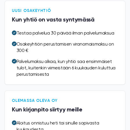
UUSI OSAKEYHTIÖ
Kun yhtiö on vasta syntymässä
Testaa palvelua 30 päivää ilman palvelumaksua
Osakeyhtiön perustamisen viranomaismaksu on
300 €
Palvelumaksu alkaa, kun yhtiö saa ensimmäiset
tulot, kuitenkin viimeistään 6 kuukauden kuluttua
perustamisesta
OLEMASSA OLEVA OY
Kun kirjanpito siirtyy meille
Aloitus onnistuu heti tai sinulle sopivasta
kuukaudesta