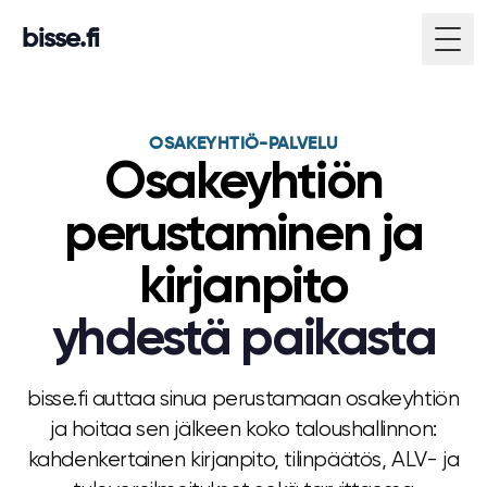
bisse.fi
Togg
OSAKEYHTIÖ-PALVELU
Osakeyhtiön
perustaminen ja
kirjanpito
yhdestä paikasta
bisse.fi auttaa sinua perustamaan osakeyhtiön
ja hoitaa sen jälkeen koko taloushallinnon:
kahdenkertainen kirjanpito, tilinpäätös, ALV- ja