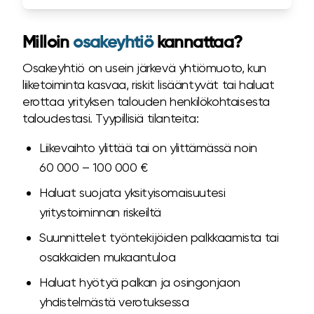
Milloin
osakeyhtiö
kannattaa?
Osakeyhtiö on usein järkevä yhtiömuoto, kun
liiketoiminta kasvaa, riskit lisääntyvät tai haluat
erottaa yrityksen talouden henkilökohtaisesta
taloudestasi. Tyypillisiä tilanteita:
Liikevaihto ylittää tai on ylittämässä noin
60 000 – 100 000 €
Haluat suojata yksityisomaisuutesi
yritystoiminnan riskeiltä
Suunnittelet työntekijöiden palkkaamista tai
osakkaiden mukaantuloa
Haluat hyötyä palkan ja osingonjaon
yhdistelmästä verotuksessa