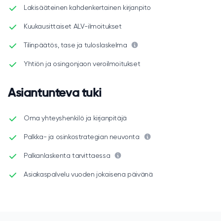
Lakisääteinen kahdenkertainen kirjanpito
Kuukausittaiset ALV-ilmoitukset
Tilinpäätös, tase ja tuloslaskelma
Yhtiön ja osingonjaon veroilmoitukset
Asiantunteva tuki
Oma yhteyshenkilö ja kirjanpitäjä
Palkka- ja osinkostrategian neuvonta
Palkanlaskenta tarvittaessa
Asiakaspalvelu vuoden jokaisena päivänä