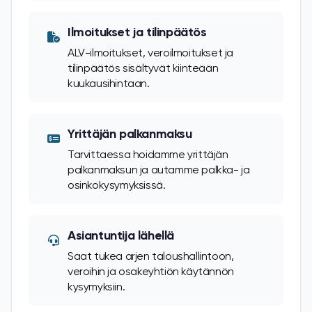
Ilmoitukset ja tilinpäätös
ALV-ilmoitukset, veroilmoitukset ja
tilinpäätös sisältyvät kiinteään
kuukausihintaan.
Yrittäjän palkanmaksu
Tarvittaessa hoidamme yrittäjän
palkanmaksun ja autamme palkka- ja
osinkokysymyksissä.
Asiantuntija lähellä
Saat tukea arjen taloushallintoon,
veroihin ja osakeyhtiön käytännön
kysymyksiin.