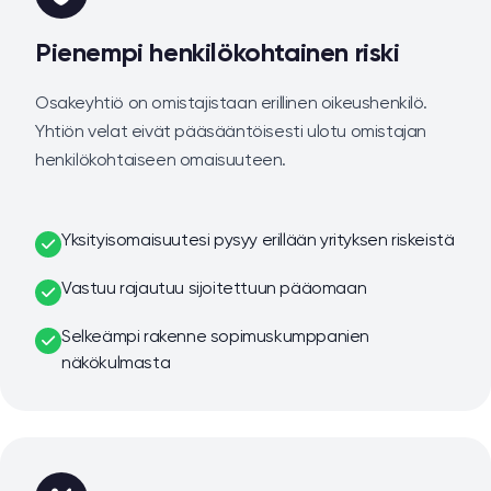
Pienempi henkilökohtainen riski
Osakeyhtiö on omistajistaan erillinen oikeushenkilö.
Yhtiön velat eivät pääsääntöisesti ulotu omistajan
henkilökohtaiseen omaisuuteen.
Yksityisomaisuutesi pysyy erillään yrityksen riskeistä
Vastuu rajautuu sijoitettuun pääomaan
Selkeämpi rakenne sopimuskumppanien
näkökulmasta