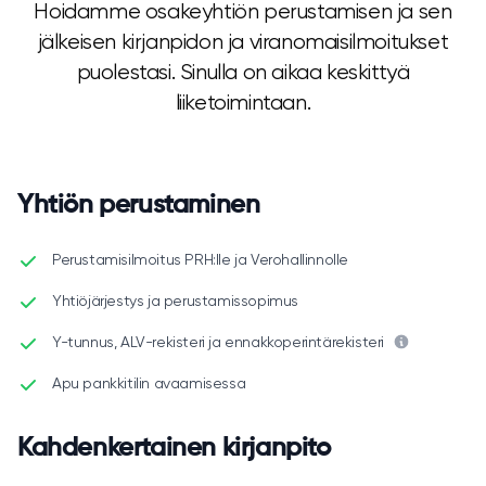
Hoidamme osakeyhtiön perustamisen ja sen
jälkeisen kirjanpidon ja viranomaisilmoitukset
puolestasi. Sinulla on aikaa keskittyä
liiketoimintaan.
Yhtiön perustaminen
Perustamisilmoitus PRH:lle ja Verohallinnolle
Yhtiöjärjestys ja perustamissopimus
Y-tunnus, ALV-rekisteri ja ennakkoperintärekisteri
Apu pankkitilin avaamisessa
Kahdenkertainen kirjanpito