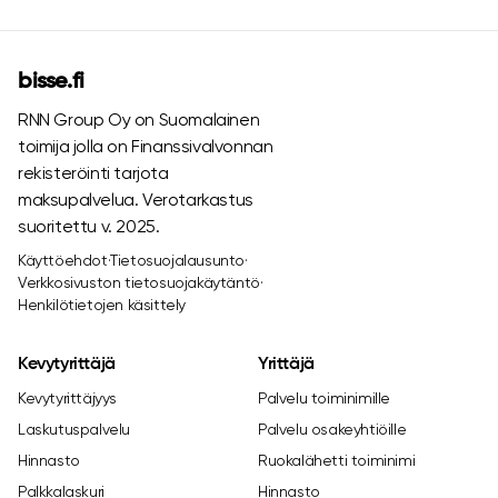
bisse.fi
RNN Group Oy on Suomalainen
toimija jolla on Finanssivalvonnan
rekisteröinti tarjota
maksupalvelua. Verotarkastus
suoritettu v. 2025.
Käyttöehdot
·
Tietosuojalausunto
·
Verkkosivuston tietosuojakäytäntö
·
Henkilötietojen käsittely
Kevytyrittäjä
Yrittäjä
Kevytyrittäjyys
Palvelu toiminimille
Laskutuspalvelu
Palvelu osakeyhtiöille
Hinnasto
Ruokalähetti toiminimi
Palkkalaskuri
Hinnasto