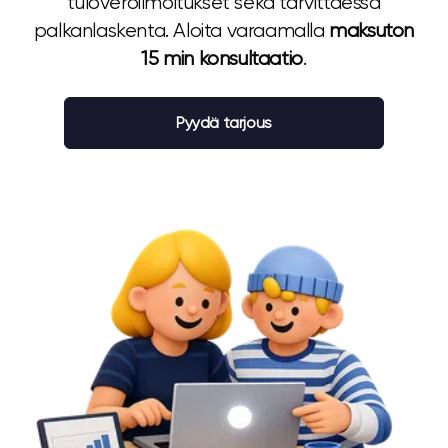
tuloveroilmoitukset sekä tarvittaessa
palkanlaskenta. Aloita varaamalla
maksuton
15 min konsultaatio
.
Pyydä tarjous