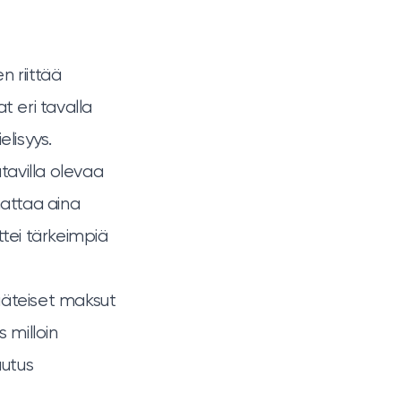
 riittää
at eri tavalla
elisyys.
atavilla olevaa
attaa aina
tei tärkeimpiä
sääteiset maksut
ös
milloin
utus