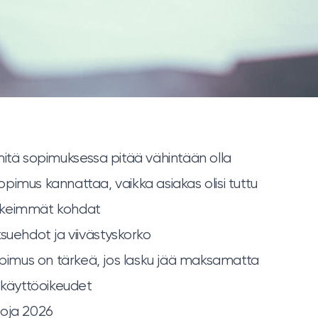
mitä sopimuksessa pitää vähintään olla
 sopimus kannattaa, vaikka asiakas olisi tuttu
rkeimmät kohdat
ksuehdot ja viivästyskorko
sopimus on tärkeä, jos lasku jää maksamatta
a käyttöoikeudet
uoja 2026