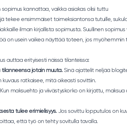
nen sopimus kannattaa, vaikka asiakas olisi tuttu
jä tekee ensimmäiset toimeksiantonsa tutuille, sukulais
siakkaille ilman kirjallista sopimusta. Suullinen sopimus
töä on usein vaikea näyttää toteen, jos myöhemmin 
us auttaa erityisesti näissä tilanteissa:
 tilanneensa jotain muuta.
Sinä ajattelit neljää blogit
en kuvaus ratkaisee, mitä oikeasti sovittiin.
Kun maksuehto ja viivästyskorko on kirjattu, maksua
.
esta tulee erimielisyys.
Jos sovittu lopputulos on kuv
ttaa, että työ on tehty sovitulla tavalla.