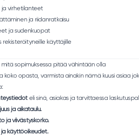
 ja virhetilanteet
täminen ja riidanratkaisu
eet ja sudenkuopat
ekisteröityneille käyttäjille
s: mitä sopimuksessa pitää vähintään olla
ea koko opasta, varmista ainakin nämä kuusi asiaa jo
a:
teystiedot
eli sinä, asiakas ja tarvittaessa laskutuspal
juus ja aikataulu.
 ja viivästyskorko.
 ja käyttöoikeudet.