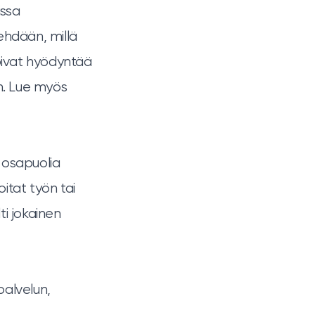
issa
tehdään, millä
 voivat hyödyntää
n. Lue myös
 osapuolia
itat työn tai
ti jokainen
spalvelun,