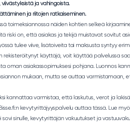
 viivästyksistä ja vahingoista.
täminen ja riitojen ratkaiseminen.
ä toimeksiannossa näiden kohtien selkeä kirjaaminen
iitä riski on, että asiakas ja tekijä muistavat sovitut asi
 työssä tulee viive, lisätoiveita tai maksusta syntyy erimi
i:n rekisteröitynyt käyttäjä, voit käyttää palvelussa sa
ta oman asiakassopimuksesi pohjana. Luonnos kann
siannon mukaan, mutta se auttaa varmistamaan, et
si kannattaa varmistaa, että laskutus, verot ja laki
Bisse.fi:n kevytyrittäjyyspalvelu
auttaa tässä. Lue my
 sovi sinulle
,
kevytyrittäjän vakuutukset
ja
vastuuvaku