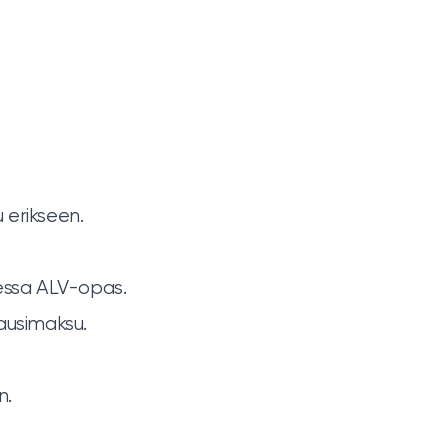
u erikseen.
aessa
ALV-opas
.
ukausimaksu.
n.