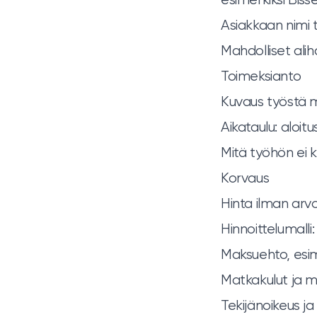
Asiakkaan nimi t
Mahdolliset alih
Toimeksianto
Kuvaus työstä m
Aikataulu: aloit
Mitä työhön ei ku
Korvaus
Hinta ilman arvo
Hinnoittelumalli:
Maksuehto, esime
Matkakulut ja m
Tekijänoikeus j