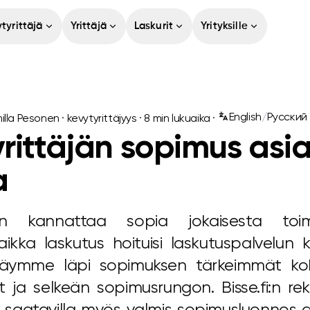
tyrittäjä
Yrittäjä
Laskurit
Yrityksille
English
/
Русский
illa Pesonen
·
kevytyrittäjyys
·
8
min lukuaika ·
rittäjän sopimus asi
a
äjän kannattaa sopia jokaisesta toim
, vaikka laskutus hoituisi laskutuspalvelun
äymme läpi sopimuksen tärkeimmät kohd
ja selkeän sopimusrungon. Bisse.fi:n rekis
on saatavilla myös valmis sopimusluonnos 