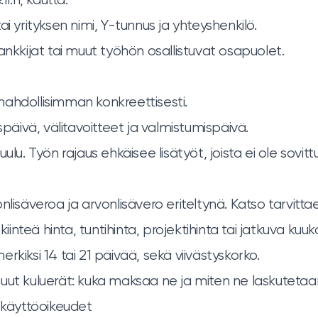
ai yrityksen nimi, Y-tunnus ja yhteyshenkilö.
ankkijat tai muut työhön osallistuvat osapuolet.
ahdollisimman konkreettisesti.
uspäivä, välitavoitteet ja valmistumispäivä.
ulu. Työn rajaus ehkäisee lisätyöt, joista ei ole sovitt
nlisäveroa ja arvonlisävero eriteltynä. Katso tarvitt
 kiinteä hinta, tuntihinta, projektihinta tai jatkuva ku
rkiksi 14 tai 21 päivää, sekä viivästyskorko.
uut kuluerät: kuka maksaa ne ja miten ne laskutetaa
a käyttöoikeudet