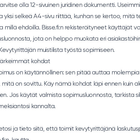
arvitse olla 12-sivuinen juridinen dokumentti. Useimm
 yksi selkeä A4-sivu riittää, kunhan se kertoo, mitä 
 ja millä ehdoilla. Bisse.fi:n rekisteröityneet käyttäjät
sluonnosta, jota on helppo muokata eri asiakastöihi
Kevytyrittäjän muistilista työstä sopimiseen
.
tärkeimmät kohdat
imus on käytännöllinen: sen pitää auttaa molempia
tä on sovittu. Käy nämä kohdat läpi ennen kuin alo
en. Jos käytät valmista sopimusluonnosta, tarkista sil
eksiantosi kannalta.
tosi ja tieto siitä, että toimit kevytyrittäjänä laskutu
fi:n, kautta.