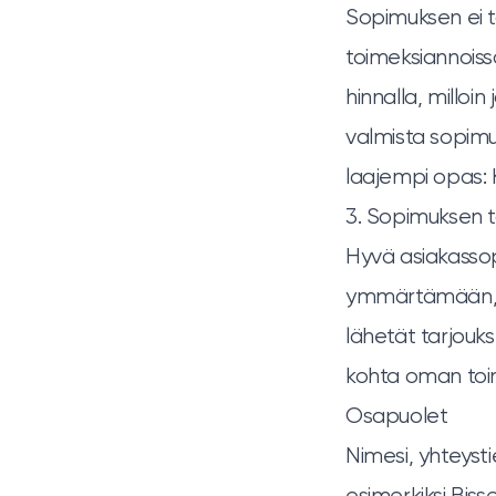
Sopimuksen ei t
toimeksiannoissa
hinnalla, milloin
valmista sopimu
laajempi opas:
3. Sopimuksen 
Hyvä asiakassop
ymmärtämään, mi
lähetät tarjouks
kohta oman toim
Osapuolet
Nimesi, yhteystie
esimerkiksi Bisse.