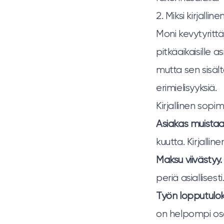
2. Miksi kirjalli
Moni kevytyrittä
pitkäaikaisille a
mutta sen sisäl
erimielisyyksiä.
Kirjallinen sopim
Asiakas muistaa
kuutta. Kirjallin
Maksu viivästyy.
periä asiallisesti
Työn lopputuloks
on helpompi osoi