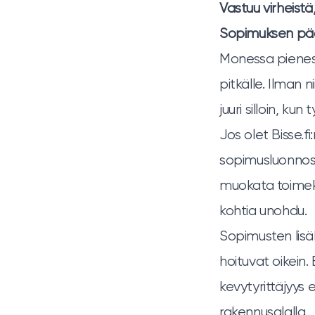
Vastuu virheistä,
Sopimuksen päät
Monessa pieness
pitkälle. Ilman n
juuri silloin, kun
Jos olet Bisse.f
sopimusluonnos
muokata toimek
kohtia unohdu.
Sopimusten lisäk
hoituvat oikein.
kevytyrittäjyys ei
rakennusalalla
.