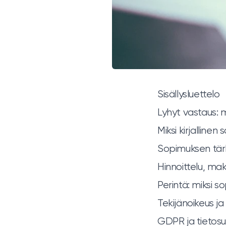
Sisällysluettelo
Lyhyt vastaus: 
Miksi kirjallinen
Sopimuksen tä
Hinnoittelu, ma
Perintä: miksi 
Tekijänoikeus j
GDPR ja tietos