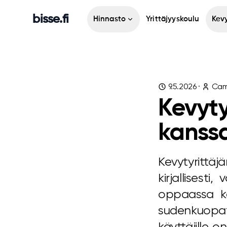
bisse.fi
Hinnasto
Yrittäjyyskoulu
Kevy
9.5.2026
·
Cam
Kevyty
kanss
Kevytyritt
kirjallisesti
oppaassa k
sudenkuopat 
käyttäjille 