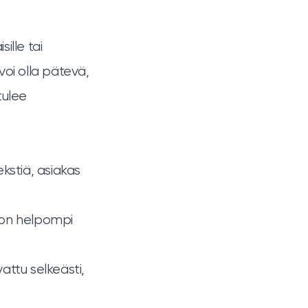
ille tai
 voi olla pätevä,
tulee
ekstiä, asiakas
 on helpompi
attu selkeästi,