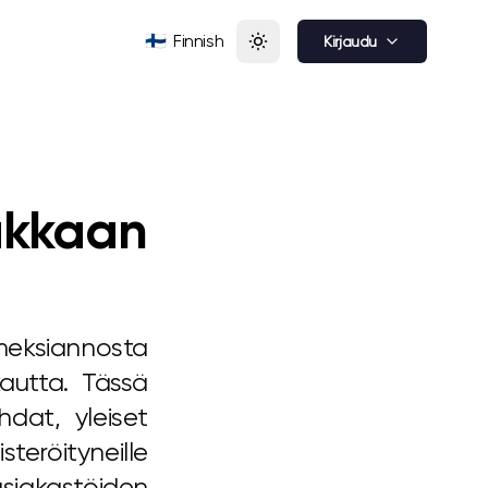
🇫🇮
Finnish
Kirjaudu
akkaan
eksiannosta
 kautta. Tässä
at, yleiset
teröityneille
asiakastöiden